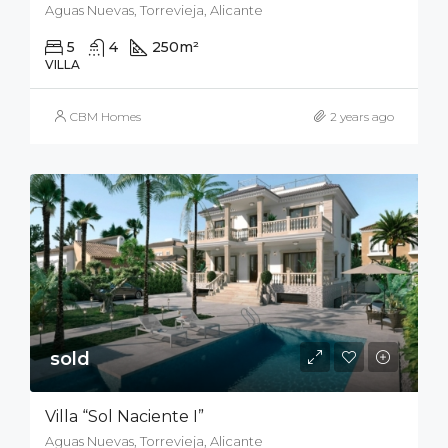
Aguas Nuevas, Torrevieja, Alicante
5
4
250
m²
700
m²
VILLA
CBM Homes
2 years ago
sold
Villa “Sol Naciente I”
Aguas Nuevas, Torrevieja, Alicante