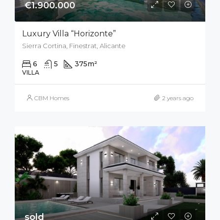
€1.900.000
Luxury Villa “Horizonte”
Sierra Cortina, Finestrat, Alicante
6
5
375
m²
700
m²
VILLA
CBM Homes
2 years ago
sold