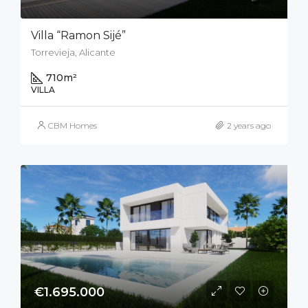
Villa “Ramon Sijé”
Torrevieja, Alicante
710
m²
VILLA
CBM Homes
2 years ago
€1.695.000