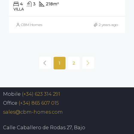
4
3
218
m²
400
m²
VILLA
CBM Homes
2 years ago
1
2
Mobile
(+34) 623 314 291
Office
(+34) 865 607 015
sales@cbm-homes.com
Calle Caballero de Rodas 27, Bajo