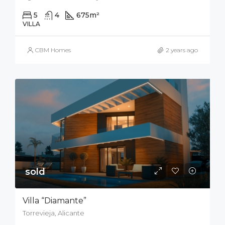
5
4
675
m²
900
m²
VILLA
CBM Homes
2 years ago
sold
Villa “Diamante”
Torrevieja, Alicante