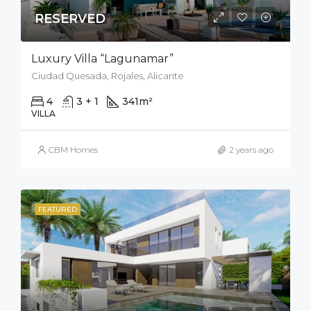
RESERVED
Luxury Villa “Lagunamar”
Ciudad Quesada, Rojales, Alicante
4
3 + 1
341
m²
500
m²
VILLA
CBM Homes
2 years ago
FEATURED