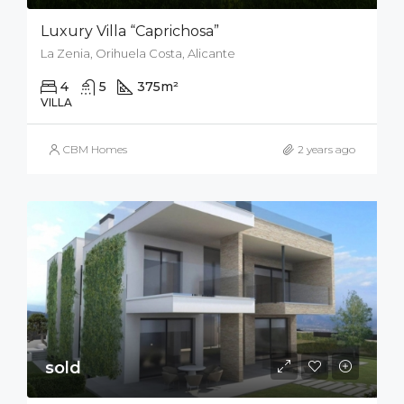
Luxury Villa “Caprichosa”
La Zenia, Orihuela Costa, Alicante
4
5
375
m²
671
m²
VILLA
CBM Homes
2 years ago
sold