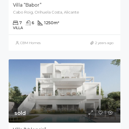
Villa “Babor”
Cabo Roig, Orihuela Costa, Alicante
7
6
1250
m²
2000
m²
VILLA
CBM Homes
2 years ago
sold