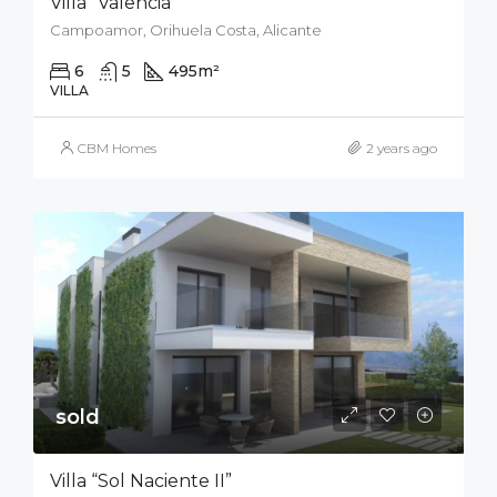
Villa “Valencia”
Campoamor, Orihuela Costa, Alicante
6
5
495
m²
800
m²
VILLA
CBM Homes
2 years ago
sold
Villa “Sol Naciente II”