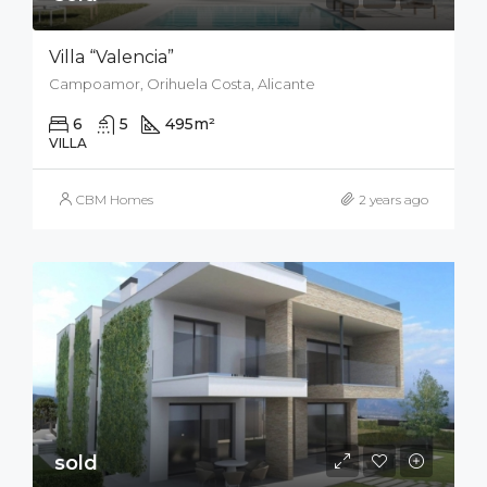
Villa “Valencia”
Campoamor, Orihuela Costa, Alicante
6
5
495
m²
800
m²
VILLA
CBM Homes
2 years ago
sold