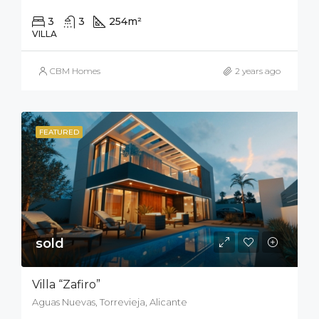
3
3
254
m²
330
m²
VILLA
CBM Homes
2 years ago
FEATURED
sold
Villa “Zafiro”
Aguas Nuevas, Torrevieja, Alicante