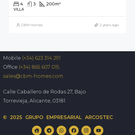
4
3
200
m²
320
m²
VILLA
CBM Homes
2 years ago
Mobile
(+34) 623 314 291
Office
(+34) 865 607 015
sales@cbm-homes.com
Calle Caballero de Rodas 27, Bajo
Torrevieja, Alicante, 03181
© 2025 GRUPO EMPRESARIAL ARCOSTEC