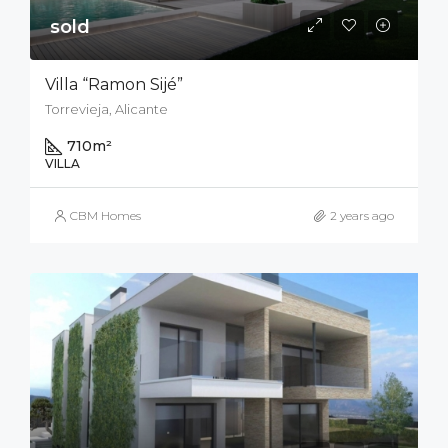
sold
Villa “Ramon Sijé”
Torrevieja, Alicante
710
m²
VILLA
CBM Homes
2 years ago