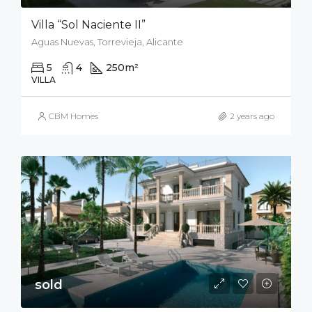
Villa “Sol Naciente II”
Aguas Nuevas, Torrevieja, Alicante
5
4
250
m²
700
m²
VILLA
CBM Homes
2 years ago
sold