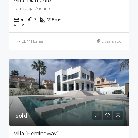
Villa “Diamante”
Torrevieja, Alicante
4
3
218
m²
400
m²
VILLA
CBM Homes
2 years ago
sold
Villa “Hemingway”