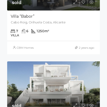
sold
Villa “Babor”
Cabo Roig, Orihuela Costa, Alicante
7
6
1250
m²
2000
m²
VILLA
CBM Homes
2 years ago
sold