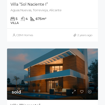
Villa “Sol Naciente I”
Aguas Nuevas, Torrevieja, Alicante
5
4
675
m²
900
m²
VILLA
CBM Homes
2 years ago
sold