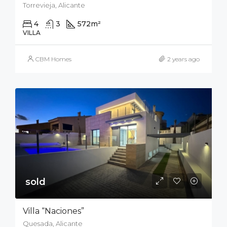
Torrevieja, Alicante
4
3
572
m²
1012
m²
VILLA
CBM Homes
2 years ago
sold
Villa “Naciones”
Quesada, Alicante