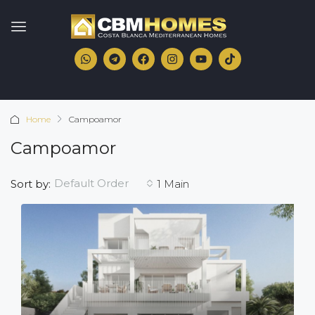
Home
Campoamor
Campoamor
Default Order
Sort by:
1 Main