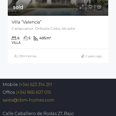
sold
Villa “Valencia”
Campoamor, Orihuela Costa, Alicante
6
5
495
m²
800
m²
VILLA
CBM Homes
2 years ago
Mobile
(+34) 623 314 291
Office
(+34) 865 607 015
sales@cbm-homes.com
Calle Caballero de Rodas 27, Bajo