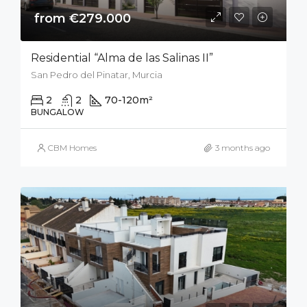
from €279.000
Residential “Alma de las Salinas II”
San Pedro del Pinatar, Murcia
2
2
70-120
m²
50
m²
BUNGALOW
CBM Homes
3 months ago