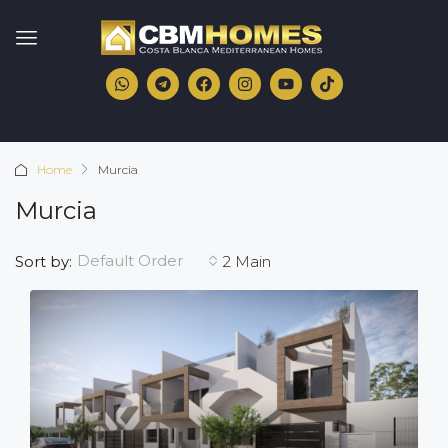
Home
Murcia
Murcia
Default Order
Sort by:
2 Main