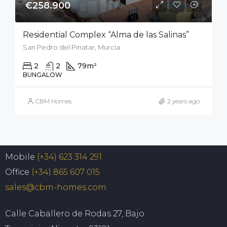
€258.900
Residential Complex “Alma de las Salinas”
San Pedro del Pinatar, Murcia
2
2
79
m²
50
m²
BUNGALOW
CBM Homes
2 years ago
Mobile
(+34) 623 314 291
Office
(+34) 865 607 015
sales@cbm-homes.com
Calle Caballero de Rodas 27, Bajo