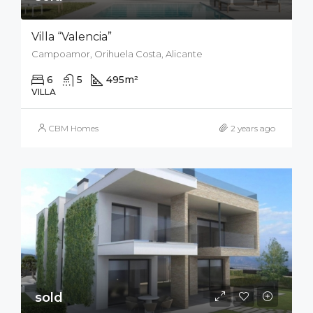
Villa “Valencia”
Campoamor, Orihuela Costa, Alicante
6
5
495
m²
800
m²
VILLA
CBM Homes
2 years ago
sold