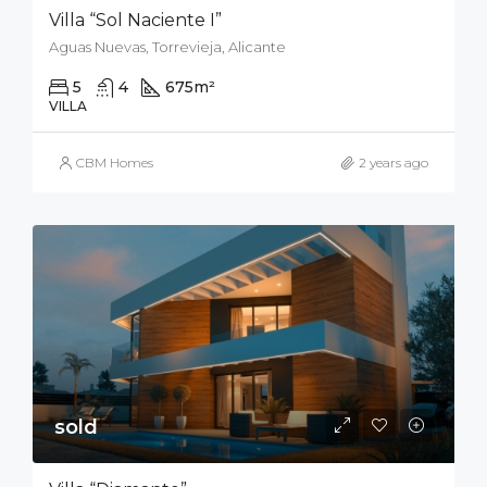
Villa “Sol Naciente I”
Aguas Nuevas, Torrevieja, Alicante
5
4
675
m²
900
m²
VILLA
CBM Homes
2 years ago
sold