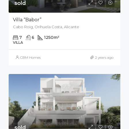
sold
Villa “Babor”
Cabo Roig, Orihuela Costa, Alicante
7
6
1250
m²
2000
m²
VILLA
CBM Homes
2 years ago
sold