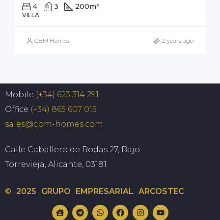
4
3
200
m²
320
m²
VILLA
CBM Homes
2 years ago
Mobile
(+34) 623 314 291
Office
(+34) 865 607 015
sales@cbm-homes.com
Calle Caballero de Rodas 27, Bajo
Torrevieja, Alicante, 03181
© 2025 GRUPO EMPRESARIAL ARCOSTEC