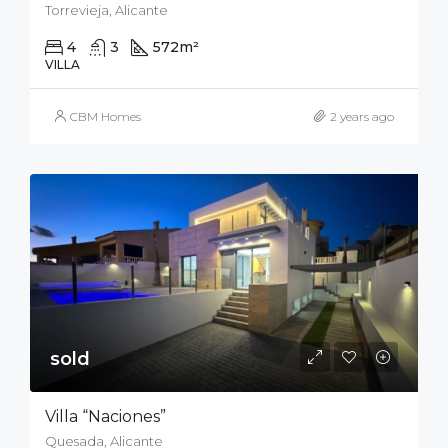
Torrevieja, Alicante
4
3
572
m²
1012
m²
VILLA
CBM Homes
2 years ago
sold
Villa “Naciones”
Quesada, Alicante