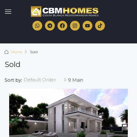
Home
Sold
Sold
Default Order
Sort by:
9 Main