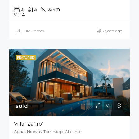
3
3
254
m²
330
m²
VILLA
CBM Homes
2 years ago
FEATURED
sold
Villa “Zafiro”
Aguas Nuevas, Torrevieja, Alicante