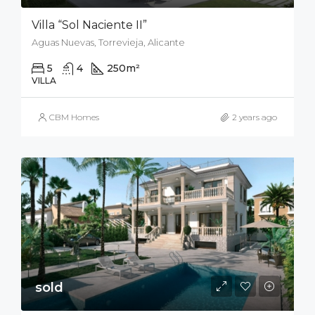
Villa “Sol Naciente II”
Aguas Nuevas, Torrevieja, Alicante
5
4
250
m²
700
m²
VILLA
CBM Homes
2 years ago
sold