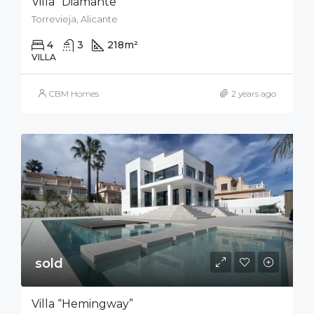
Villa “Diamante”
Torrevieja, Alicante
4
3
218
m²
400
m²
VILLA
CBM Homes
2 years ago
sold
Villa “Hemingway”