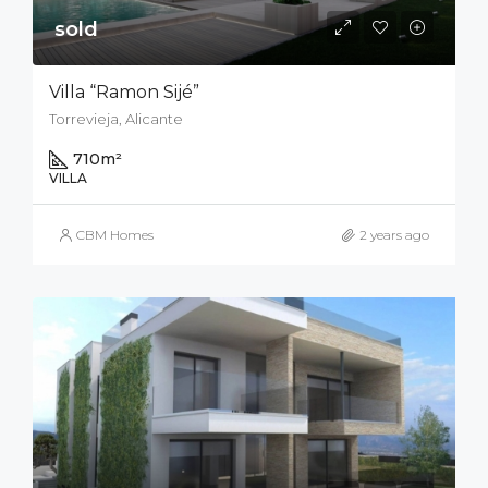
sold
Villa “Ramon Sijé”
Torrevieja, Alicante
710
m²
VILLA
CBM Homes
2 years ago